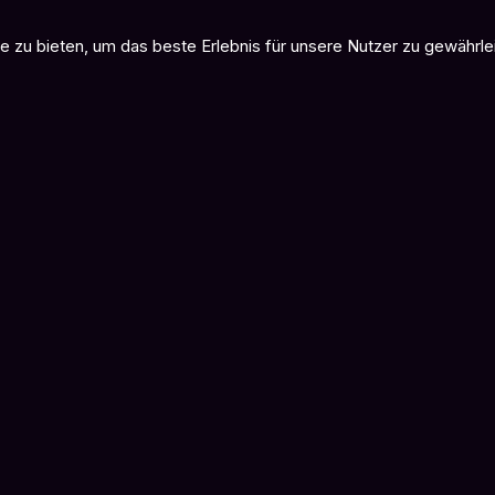
ce zu bieten, um das beste Erlebnis für unsere Nutzer zu gewährle