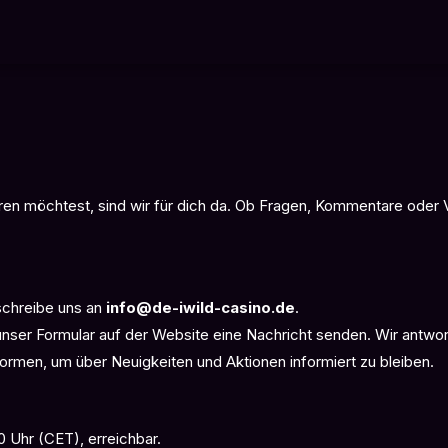
n möchtest, sind wir für dich da. Ob Fragen, Kommentare oder Vo
schreibe uns an
info@de-iwild-casino.de
.
unser Formular auf der Website eine Nachricht senden. Wir antwor
ormen, um über Neuigkeiten und Aktionen informiert zu bleiben.
0 Uhr (CET), erreichbar.