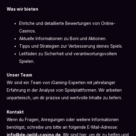
Was wir bieten
Ehrliche und detaillierte Bewertungen von Online-
Casinos.
Aktuelle Informationen zu Boni und Aktionen.
Tipps und Strategien zur Verbesserung deines Spiels.
Leitfäden zu Sicherheit und verantwortungsvollem
Spielen.
Unser Team
Wir sind ein Team von iGaming-Experten mit jahrelanger
Erfahrung in der Analyse von Spielplattformen. Wir arbeiten
unparteiisch, um dir präzise und wertvolle Inhalte zu liefern.
Kontakt
Wenn du Fragen, Anregungen oder weitere Informationen
benötigst, schreibe uns bitte an folgende E-Mail-Adresse:
info@de-iwild-casino.de
. Wir sind hier, um dir zu helfen und