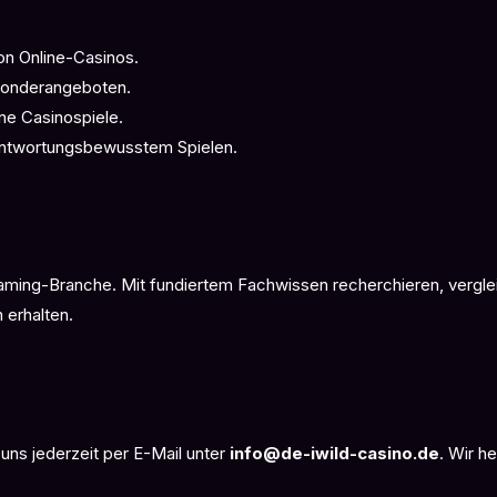
n Online-Casinos.
 Sonderangeboten.
ene Casinospiele.
rantwortungsbewusstem Spielen.
ing-Branche. Mit fundiertem Fachwissen recherchieren, vergleic
 erhalten.
uns jederzeit per E-Mail unter
info@de-iwild-casino.de
. Wir h