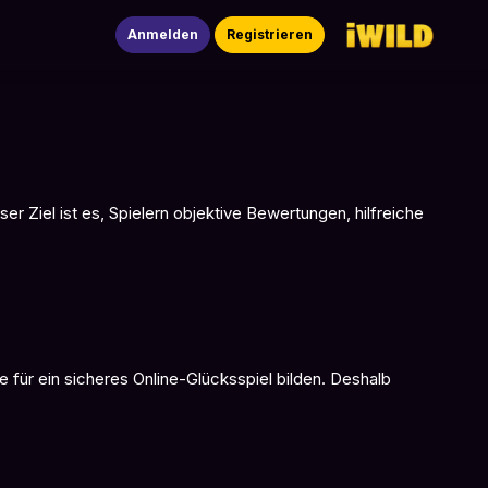
Anmelden
Registrieren
r Ziel ist es, Spielern objektive Bewertungen, hilfreiche
für ein sicheres Online-Glücksspiel bilden. Deshalb